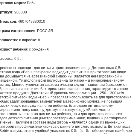
орговая марка:
Беби
ртикул:
900008
трих код
: 4607049930310
трана изготовления
: РОССИЯ
оличество в коробке
: 8
озраст ребенка
: с рождения
асовка
: 0.5 л.
рекрасно подходит для питья и приготовления пищи Детская вода 0,5л
етская вода «Вebi» прекрасно подходит для питья и приготовления пищи.
на добывается из артезианской скважины, является негазированной и
чищенной. Физиологически полноценна по макро – и микроэлементному
оставу. Многоступенчатая система очистки служит надежным барьером от
бразования и развития бактериального загрязнения, гарантирует высокое
ачество продукта. Достаточный уровень минерализации – 250 – 300 мг/л
етской питьевой воды «Вebi» позволяет использовать ее для приготовления
юбых адаптированных заменителей материнского молока, не повышая
смотическую нагрузку на почки ребенка. Благодаря оптимальному
икроэлементному составу, детскую питьевую воду «Bebi» можно
спользовать не только для питья ребенка, но и для приготовления всех
идов детского питания (быстрорастворимые каши, пудинги и растворимое
еченье). Наличие в составе воды фтора – является одним из важнейших
акторов в профилактике кариеса с раннего детского возраста. Детская вода
Вebi» выпускается в удобной упаковке по 0,5л, 1л, 5л, обеспечивая наиболее