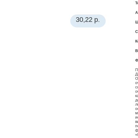
Т
А
30,22 р.
Ш
С
К
В
Ф
П
Д
О
о
с
о
к
д
л
о
м
и
в
п
ф
«