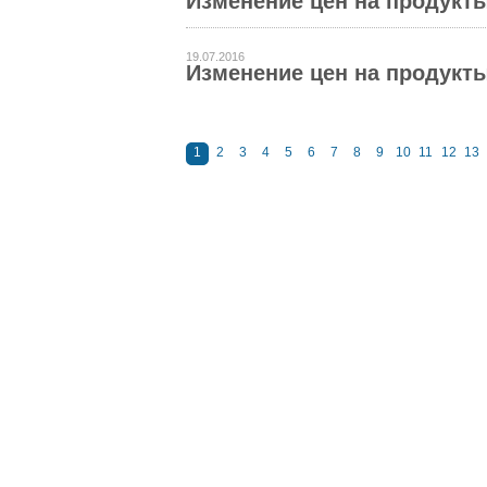
Изменение цен на продукты 
19.07.2016
Изменение цен на продукты 
1
2
3
4
5
6
7
8
9
10
11
12
13